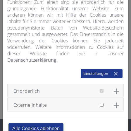
Funktionen: Zum einen sind sie erforderlich für die
„spontan“ zu laden. Unter folgendem Link finden
grundlegende Funktionalität unserer Website. Zum
Sie die Download-Möglichkeit für Android und
anderen können wir mit Hilfe der Cookies unsere
Apple sowie eine Anleitung zur Freischaltung der
Inhalte für Sie immer weiter verbessern. Hierzu werden
Ladestation via App:
pseudonymisierte Daten von Website-Besuchern
gesammelt und ausgewertet. Das Einverständnis in die
https://www.chargeit-mobility.com/ueber-
Verwendung der Cookies können Sie jederzeit
uns/freischaltung-ladestation/
widerrufen. Weitere Informationen zu Cookies auf
dieser Website finden Sie in unserer
Die Ladesäulen der REWAG stehen auch anderen
Datenschutzerklärung
.
Fahrstromanbietern und deren Kunden zur
Verfügung. Aktuell sind es ca. 70 Drittanbieter, die
unsere Ladesäulen über das Roaming nutzen
Einstellungen
können. Bitte beachten Sie, dass hierbei
möglicherweise Kosten entstehen können. Für die
Erforderlich
Preisgestaltung ist das jeweilige Roaming-
Unternehmen verantwortlich.
Externe Inhalte
Alle Cookies ablehnen