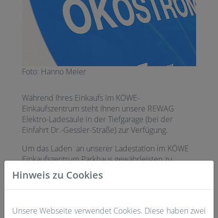
Foto: Hanno Meier
Während Ihres Einkaufs im KÖWE-
Einkaufszentrum steht Ihnen unsere REWAG
Elektro-Ladesäule in der Tiefgarage (bei der
Einfahrt Dr.-Gessler-Straße) zur Verfügung.
Um das Laden an unserer Ladestation im KÖWE
Einkaufszentrum Parkhaus gewährleisten zu
können, ist es erforderlich, dass entweder (bei
Hinweis zu Cookies
bestehendem Vertragsverhältnis mit der REWAG)
die REWAG Ladekarte oder für Adhoc-Laden die
App „chargeIT easy“ verwendet wird. Die App
Unsere Webseite verwendet Cookies. Diese haben zwei
bietet jedem Elektroautofahrer die Möglichkeit